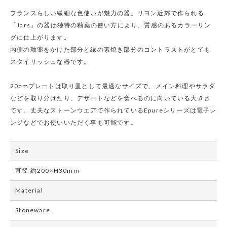
フランスらしい繊細な色使いが魅力の器。リヨン近郊で作られる
「Jars」の器は独特の釉薬の使い方により、質感のあるカラーリン
グに仕上がります。
内側の釉薬をかけた部分と縁の素焼き部分のコントラストがとても
スタイリッシュな器です。
20cmプレートは取り皿として最適なサイズで、メイン料理やサラダ
などを取り分けたり、デザートなどを食べるのに向いている大きさ
です。丈夫なストーンウエアで作られているEpureシリーズは電子レ
ンジなどでお使いいただく事も可能です。
Size
直径 約200×H30mm
Material
Stoneware