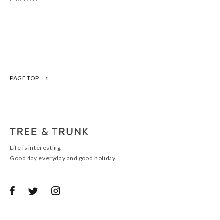
PAGE TOP ↑
Life is interesting.
Good day everyday and good holiday.