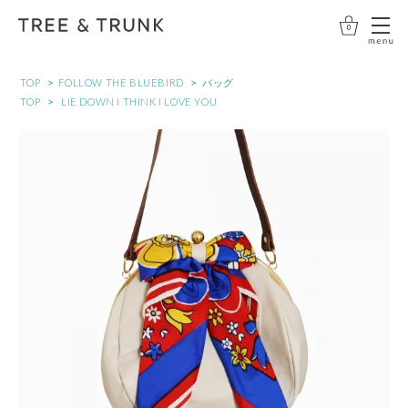
0
>
>
TOP
FOLLOW THE BLUEBIRD
バッグ
>
TOP
LIE DOWN I THINK I LOVE YOU