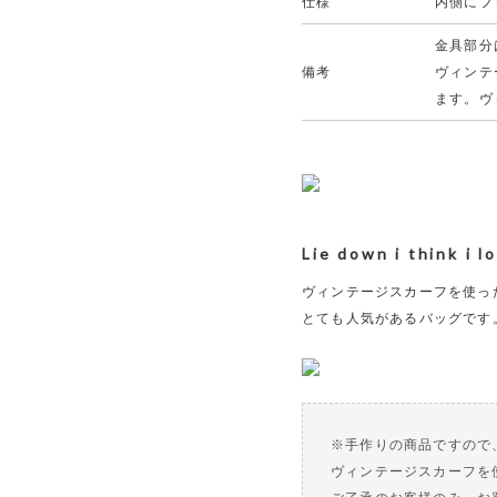
仕様
内側にフ
金具部分
備考
ヴィンテ
ます。ヴ
Lie down i think i l
ヴィンテージスカーフを使った 
とても人気があるバッグです
※手作りの商品ですので
ヴィンテージスカーフを