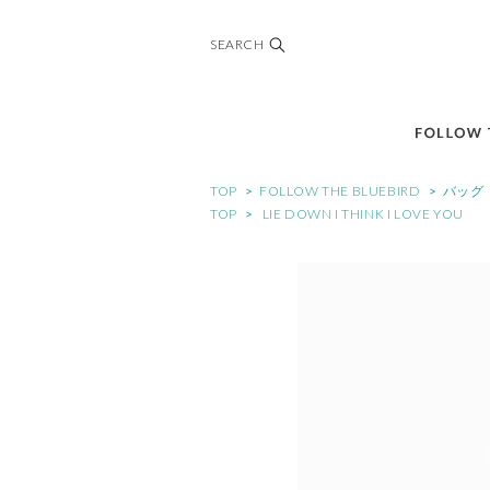
SEARCH
TOP
>
FOLLOW THE BLUEBIRD
>
バッグ
TOP
>
LIE DOWN I THINK I LOVE YOU