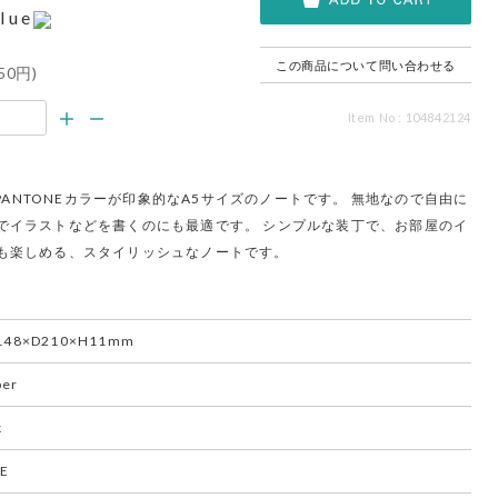
lue
この商品について問い合わせる
50円)
Item No : 104842124
、PANTONEカラーが印象的なA5サイズのノートです。 無地なので自由に
でイラストなどを書くのにも最適です。 シンプルな装丁で、お部屋のイ
も楽しめる、スタイリッシュなノートです。
148×D210×H11mm
per
k
PE