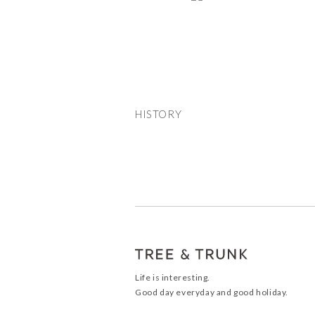
HISTORY
Life is interesting.
Good day everyday and good holiday.