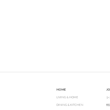
HOME
J
LIVING & HOME
シ
DINING & KITCHEN
特