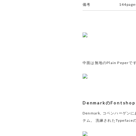
備考
144page
中面は無地のPlain Peperで
DenmarkのFontsho
Denmark, コペンハーゲ
テム。 洗練されたTypef