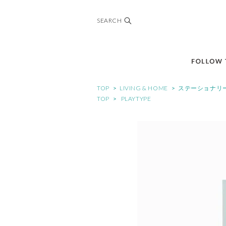
SEARCH
TOP
>
LIVING & HOME
>
ステーショナリ
TOP
>
PLAYTYPE