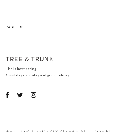
PAGE TOP ↑
Life is interesting.
Good day everyday and good holiday.
ホーム
|
ブログ
|
ショッピングガイド
|
メールマガジン
|
コンタクト
|