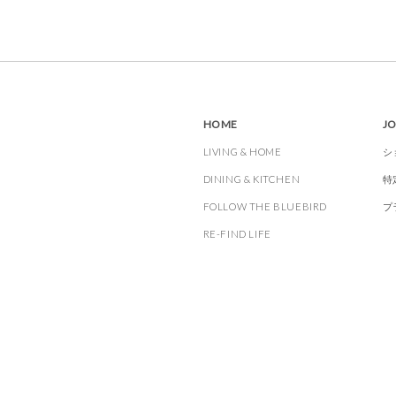
HOME
J
LIVING & HOME
シ
DINING & KITCHEN
特
FOLLOW THE BLUEBIRD
プ
RE-FIND LIFE