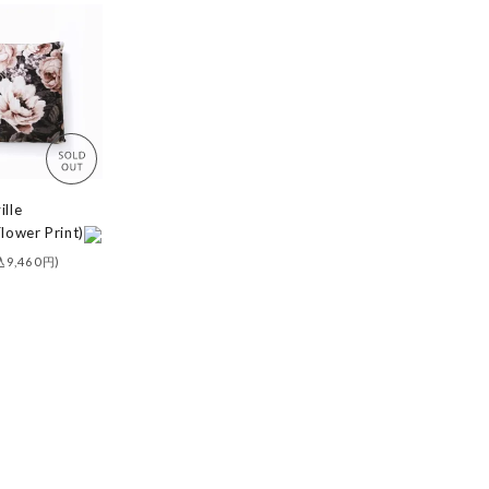
ille
lower Print)
込9,460円)