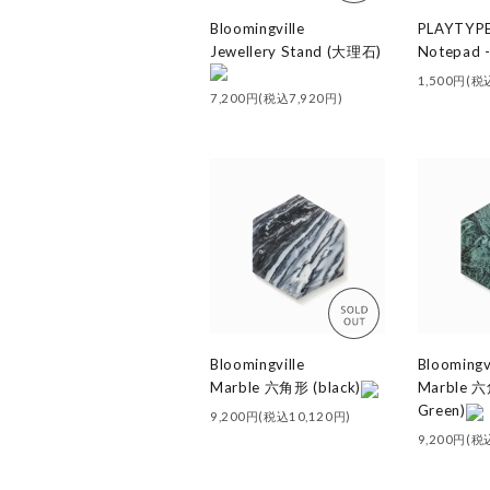
Bloomingville
PLAYTYP
Jewellery Stand (大理石)
Notepad -
1,500円(税
7,200円(税込7,920円)
Bloomingville
Bloomingv
Marble 六角形 (black)
Marble 六
Green)
9,200円(税込10,120円)
9,200円(税