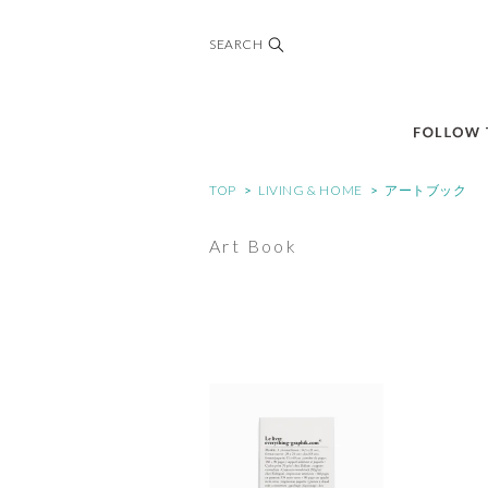
SEARCH
TOP
>
LIVING & HOME
>
アートブック
Art Book