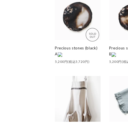
Precious stones (black)
Precious s
A
B
5,200円(税込5,720円)
5,200円(税