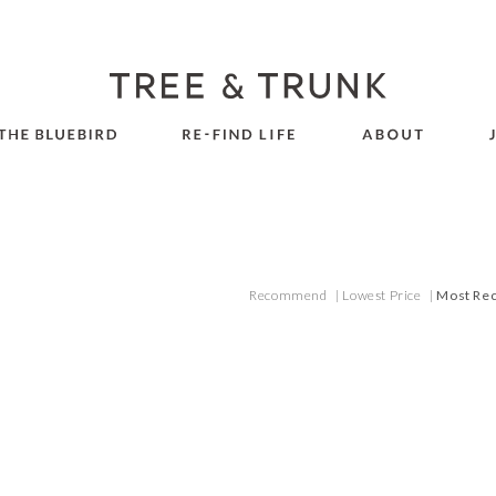
Recommend
|
Lowest Price
|
Most Re