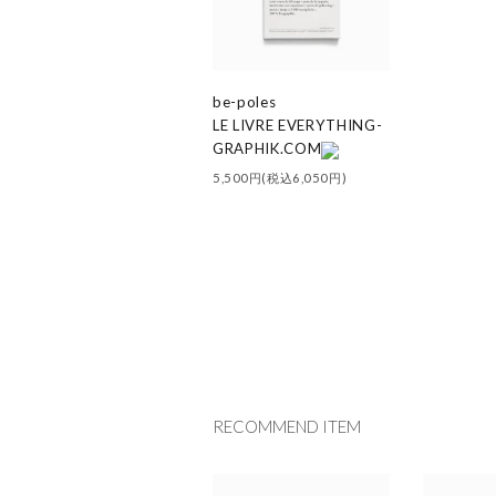
be-poles
LE LIVRE EVERYTHING-
GRAPHIK.COM
5,500円(税込6,050円)
RECOMMEND ITEM