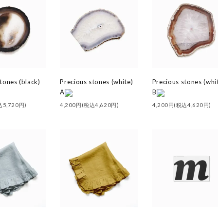
tones (black)
Precious stones (white)
Precious stones (whi
A
B
込5,720円)
4,200円(税込4,620円)
4,200円(税込4,620円)